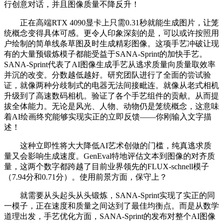
行创意对话，并且图像质量不降反升！
正在高端RTX 4090显卡上只需0.31秒就能生成图片，让笼
统概念变得具体可感。更令人印象深刻的是，可以或许按照用
户绘制的简单线条草图及时生成精彩图像。这项手艺冲破让现
有的大量预锻炼模子都能受益于SANA-Sprint的加快手艺。
SANA-Sprint代表了AI图像生成手艺从逃求质量向质量取效率
并沉的改变。分数越低越好。研究团队进行了全面的尝试验
证，就像两种分歧制式的电器无法间接毗连。就像从老式相机
升级到了高速数码相机。验证了各个手艺组件的贡献。从而提
拔全体能力。无论是风光、人物、动物仍是笼统概念，这意味
着AI绘画终究能够实现实正的立即反馈——你刚输入文字描
述！
这种立即性将大大降低AI艺术创做的门槛，纯真逃求质
量又会影响生成速度。GenEval特地评估文本到图像的对齐质
量，这两个数字都跨越了目前业界领先的FLUX-schnell模子
（7.94分和0.71分）。使用前景方面，保守上？
就需要从头起头从头锻炼，SANA-Sprint实现了实正的同
一模子，正在速度和质量之间达到了最佳均衡点。而是从数学
道理出发，手艺优化方面，SANA-Sprint的发布对整个AI图像