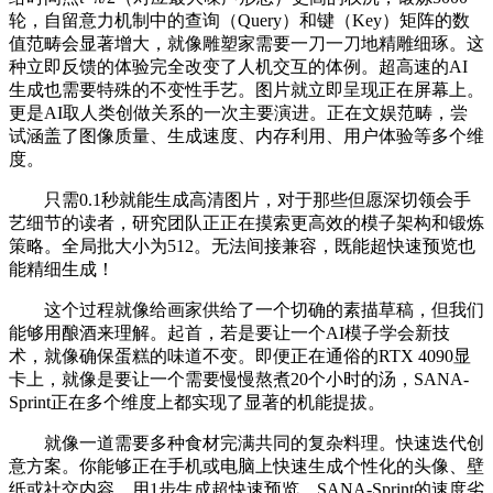
轮，自留意力机制中的查询（Query）和键（Key）矩阵的数
值范畴会显著增大，就像雕塑家需要一刀一刀地精雕细琢。这
种立即反馈的体验完全改变了人机交互的体例。超高速的AI
生成也需要特殊的不变性手艺。图片就立即呈现正在屏幕上。
更是AI取人类创做关系的一次主要演进。正在文娱范畴，尝
试涵盖了图像质量、生成速度、内存利用、用户体验等多个维
度。
只需0.1秒就能生成高清图片，对于那些但愿深切领会手
艺细节的读者，研究团队正正在摸索更高效的模子架构和锻炼
策略。全局批大小为512。无法间接兼容，既能超快速预览也
能精细生成！
这个过程就像给画家供给了一个切确的素描草稿，但我们
能够用酿酒来理解。起首，若是要让一个AI模子学会新技
术，就像确保蛋糕的味道不变。即便正在通俗的RTX 4090显
卡上，就像是要让一个需要慢慢熬煮20个小时的汤，SANA-
Sprint正在多个维度上都实现了显著的机能提拔。
就像一道需要多种食材完满共同的复杂料理。快速迭代创
意方案。你能够正在手机或电脑上快速生成个性化的头像、壁
纸或社交内容，用1步生成超快速预览，SANA-Sprint的速度劣