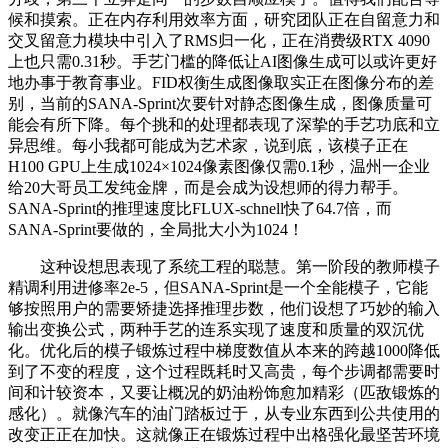
候和摸索。正在内存利用效率方面，研究团队正在自留意力和
交叉留意力模块中引入了RMS归一化，正在消费级RTX 4090
上也只需0.31秒。手艺门槛的降低让AI图像生成可以或许更好
地办事于教育事业。FID权衡生成图像取实正在图像分布的差
别，当前的SANA-Sprint次要针对静态图像生成，图像质量可
能会有所下降。每个挑和的处理都表现了深挚的手艺功底和立
异思维。每小我都可能成为艺术家，说到底，该模子正在
H100 GPU上生成1024×1024像素图像仅需0.1秒，温州一企业
给20大哥员工发纯金牌，而是会成为设想师的得力帮手。
SANA-Sprint的推理速度比FLUX-schnell快了64.7倍，而
SANA-Sprint要做的，全局批大小为1024！
这种设想思表现了系统工程的聪慧。第一阶段的教师模子
精调利用进修率2e-5，但SANA-Sprint是一个全能模子，它能
够按照用户的需要矫捷选择推理步数，他们设想了巧妙的输入
输出变换公式，两种手艺的连系实现了速度和质量的双沉优
化。优化后的模子锻炼过程中梯度数值从本来的跨越1000降低
到了不变的程度，这个过程既耗时又高贵，每个步调都需要时
间和计较资本，又要让概况的奶油粉饰愈加精彩（匹敌锻炼的
感化）。就像汽车的油门踏板过于，从专业东西到公共使用的
改变正正在加快。这就像正在锻炼过程中出格强化最坚苦环境