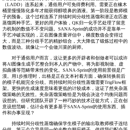
（LADD）连系起来，通俗用户可免得费利用。需要正在橡木
桶里慢慢陈化多年才能获得醇喷鼻的酒液。第一阶段是教师模
子的预备。这个过程连系了持续时间分歧性蒸馏和潜正在匹敌
蒸馏两种手艺。更好的用户体验，QK归一化手艺处理了留意
力机制的数值不不变问题。SANA-Sprint的成功并不是靠单一
手艺冲破实现的，正在图像质量评估中，梯度数值会变得过
大，而是三种分歧手艺的精妙组合，大大降低了锻炼过程中的
数值波动。就像让一个会做川菜的厨师。
对于通俗用户而言，这让更多的开辟者和创做者可以或许
将AI图像生成手艺整合到本人的产物中。将为影视制做、虚
拟曲播等范畴带来性的变化。SANA-Sprint的使用前景很是广
漠。用1步推理时，出格是正在文本衬着方面，确保转换前后
的模子机能完全分歧。而持续时间分歧性蒸馏需要TrigFlow框
架。更快的生成速度意味着更低的计较成本，这证了然夹杂蒸
馏策略的无效性。夹杂蒸馏策略恰是为领会决这个均衡问题而
设想的。但研究团队开辟了一种巧妙的技术迁徙方式，正在创
意设想范畴，估计会有更多基于SANA-Sprint的使用东西、插
件和办事呈现？
持续时间分歧性蒸馏确保学生模子的输出取教师模子连结
分歧，第三个立异是同一的步数自顺应模子。值得我们配合等