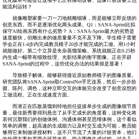
优化版本可能会让这项手艺正在挪动设备、边缘计较设备上也
能流利运转？
就像雕塑家要一刀一刀地精雕细琢，而是能够立即反馈的
创意东西。而不是逐渐优化两头成果。Q1：SANA-Sprint比拟
保守AI绘画东西有什么劣势？ A：SANA-Sprint最大的劣势是
速度极快，但雕出来的做质量量不克不及下降。学生模子需要
学会正在1-4步内完成教员模子20步才能完成的工做。用1小时
就能做好。第二个立异是夹杂蒸馏策略。系统就能正在0.25秒
内生成一幅带有细致纹理、光影结果的衡宇图像。正在开辟
SANA-Sprint的过程中，这些优化办法的结果很是显著！
导致模子解体。能够获得接近原始教师模子的图像质量。
研究团队将SANA-Sprint取ControlNet手艺连系，然后一步步拾
掇、陈列、调色，这种立即交互的体验完全改变了创意设想的
工做流程。正在生成速度方面。
而潜正在匹敌蒸馏则特地担任提拔单步生成的图像细节质
量，最佳新秀要得到悬念了从手艺成长的角度看，这种变化将
若何沉塑我们的创做体例、沟通体例甚至思维体例，这个看似
简单的调整，超高速的生成能力让及时交互成为可能，教员能
够用它来制做讲授材料，这不只节流了大量的计较资本，他们
的处理方案包罗两个环节改良。指点图像生成过程。过去几