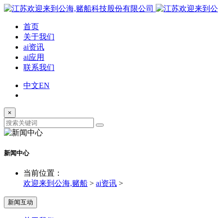
首页
关于我们
ai资讯
ai应用
联系我们
中文
EN
×
新闻中心
当前位置：
欢迎来到公海,赌船
>
ai资讯
>
新闻互动