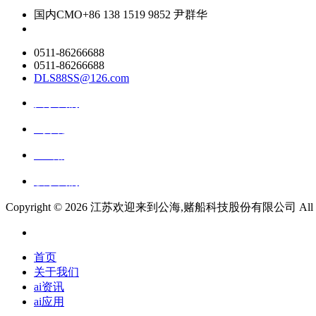
国内CMO
+86 138 1519 9852 尹群华
0511-86266688
0511-86266688
DLS88SS@126.com
关于我们
ai资讯
ai应用
联系我们
Copyright ©
2026 江苏欢迎来到公海,赌船科技股份有限公司 All Right
首页
关于我们
ai资讯
ai应用