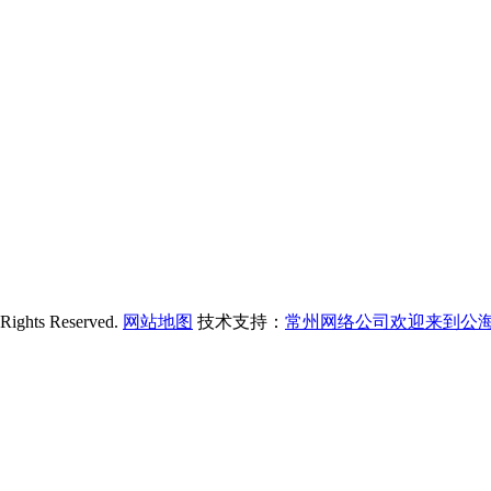
s Reserved.
网站地图
技术支持：
常州网络公司欢迎来到公海