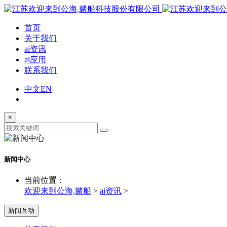
首页
关于我们
ai资讯
ai应用
联系我们
中文
EN
×
新闻中心
当前位置：
欢迎来到公海,赌船
>
ai资讯
>
新闻互动