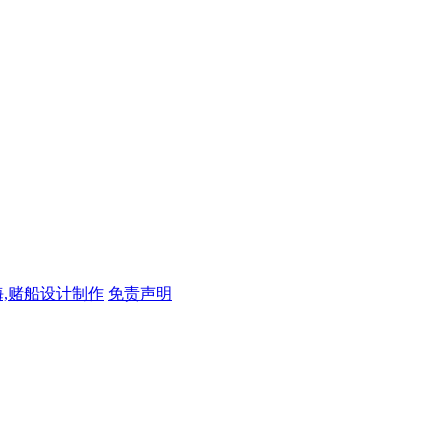
,赌船设计制作
免责声明