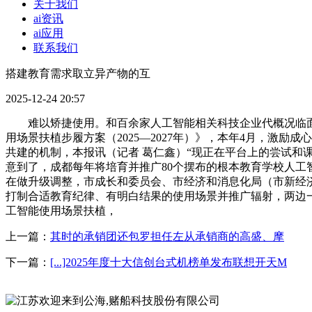
关于我们
ai资讯
ai应用
联系我们
搭建教育需求取立异产物的互
2025-12-24 20:57
难以矫捷使用。和百余家人工智能相关科技企业代概况临面交换
用场景扶植步履方案（2025—2027年）》，本年4月，激
共建的机制，本报讯（记者 葛仁鑫）“现正在平台上的尝试和
意到了，成都每年将培育并推广80个摆布的根本教育学校人
在做升级调整，市成长和委员会、市经济和消息化局（市新经
打制合适教育纪律、有明白结果的使用场景并推广辐射，两边
工智能使用场景扶植，
上一篇：
其时的承销团还包罗担任左从承销商的高盛、摩
下一篇：
[...]2025年度十大信创台式机榜单发布联想开天M