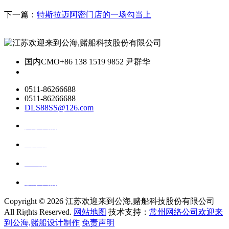
下一篇：
特斯拉迈阿密门店的一场勾当上
国内CMO
+86 138 1519 9852 尹群华
0511-86266688
0511-86266688
DLS88SS@126.com
关于我们
ai资讯
ai应用
联系我们
Copyright ©
2026 江苏欢迎来到公海,赌船科技股份有限公司
All Rights Reserved.
网站地图
技术支持：
常州网络公司欢迎来
到公海,赌船设计制作
免责声明