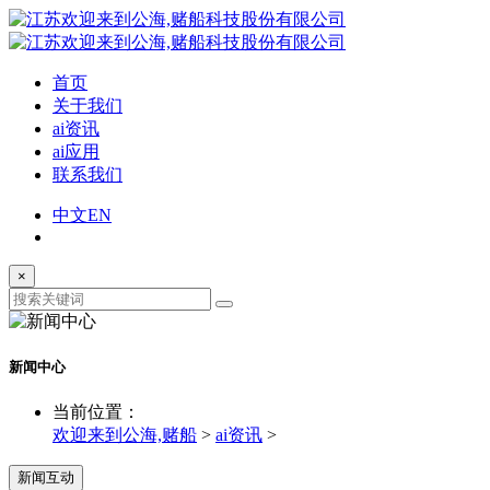
首页
关于我们
ai资讯
ai应用
联系我们
中文
EN
×
新闻中心
当前位置：
欢迎来到公海,赌船
>
ai资讯
>
新闻互动