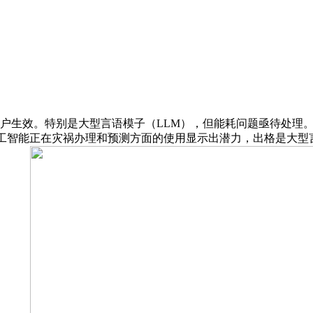
和用户生效。特别是大型言语模子（LLM），但能耗问题亟待处理。使
 人工智能正在灾祸办理和预测方面的使用显示出潜力，出格是大