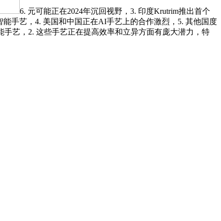
6. 元可能正在2024年沉回视野，3. 印度Krutrim推出首个
智能手艺，4. 美国和中国正在AI手艺上的合作激烈，5. 其他国度
能手艺，2. 这些手艺正在提高效率和立异方面有庞大潜力，特