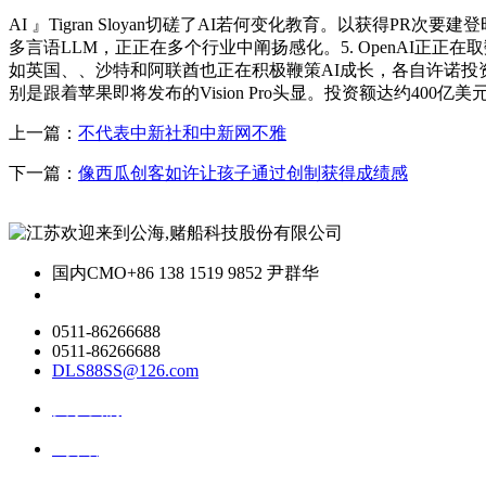
AI 』Tigran Sloyan切磋了AI若何变化教育。以获得PR次要建
多言语LLM，正正在多个行业中阐扬感化。5. OpenAI正正在
如英国、、沙特和阿联酋也正在积极鞭策AI成长，各自许诺投资
别是跟着苹果即将发布的Vision Pro头显。投资额达约400亿美
上一篇：
不代表中新社和中新网不雅
下一篇：
像西瓜创客如许让孩子通过创制获得成绩感
国内CMO
+86 138 1519 9852 尹群华
0511-86266688
0511-86266688
DLS88SS@126.com
关于我们
ai资讯