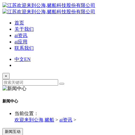
首页
关于我们
ai资讯
ai应用
联系我们
中文
EN
×
新闻中心
当前位置：
欢迎来到公海,赌船
>
ai资讯
>
新闻互动