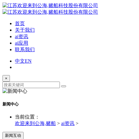
首页
关于我们
ai资讯
ai应用
联系我们
中文
EN
×
新闻中心
当前位置：
欢迎来到公海,赌船
>
ai资讯
>
新闻互动