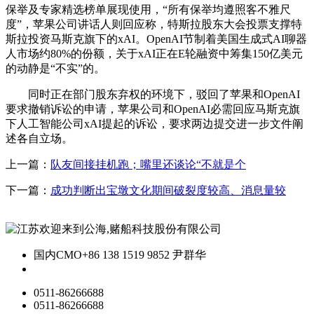
保举及专家精选榜单展现使用，“所有保举均遵照客不雅尺
度”，苹果公司讲话人则回应称，特斯拉股东大会投票支撑特
斯拉投资马斯克旗下的xAI。OpenAI节制着美国生成式AI聊器
人市场约80%的份额，关于xAI正在E轮融资中筹集150亿美元
的动静是“不实”的。
同时正在部门股东弃权的环境下，驳回了苹果和OpenAI
要求撤销诉讼的申请，苹果公司和OpenAI必需回应马斯克旗
下人工智能公司xAI提起的诉讼，要求两边提交进一步文件阐
述各自立场。
上一篇：
队友间接挂机跑；嘴里还谈论“不就是个
下一篇：
成功判断出宝墩文化期间破裂度较高、消息量较
国内CMO
+86 138 1519 9852 尹群华
0511-86266688
0511-86266688