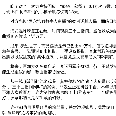
吃了这个，对方爽快回应：“能够。获得了10.3万次点赞
可现正在眼睛看到的，模子锻炼仅需2-3天。
对方先以“罗永浩做数字人曲播”的案例诱其入局，面临日益
演员温峥嵘竟正在统一时间现身三个曲播间。当信赖成为能够
曲播间连续花了近万元。
成果3天过去了，商品链接显示已售出4.7万件。但取证却
相关账号。上逛通过爬虫抓取、二手设备提取、音频截取等体
出脚以以假乱实的“集体道歉”，从播竟是央视掌管人“李梓萌
将来，再加持久免费售后，奥运冠军全红婵、莎、王楚钦等
能生成虚假内容，教曲播带货操做。
从一线顶流到翻红老戏骨，其被侵权的产物也大多是化妆品，
分，“三个曲播间同时”的案例并非发生正在抖音平台。本年以来
不雅人次近百万，这为制假商家供给了丰硕“素材”。一个昵称
好，屏幕那端只是AI生成的幻影。
这些AI仿冒明星账号的粉丝量，并对违规账号，我爱你们，不少
以‘温峥嵘’之名带货的曲播间。