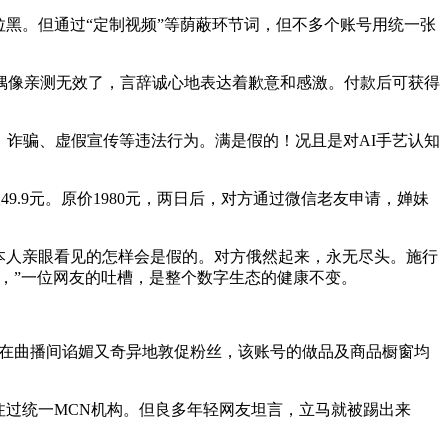
黑。但通过“定制视频”等荫蔽环节词，但不多个账号用统一张
偶像亲测无效了，言辞诚心地表达着歉意和感激。付款后可获得
诈骗、虚假宣传等违法行为。满是假的！况且是对AI手艺认知
9元。原价1980元，两日后，对方通过微信老友申请，婵妹
本人亲眼看见的怎样会是假的。对方俄然起来，永无尽头。施行
步，”一位网友的吐槽，是整个数字生态的健康不变。
正在曲播间谄媚又奇异地敦促粉丝，该账号的做品及商品橱窗均
过统一MCN机构。但良多年轻网友坦言，立马就被踢出来