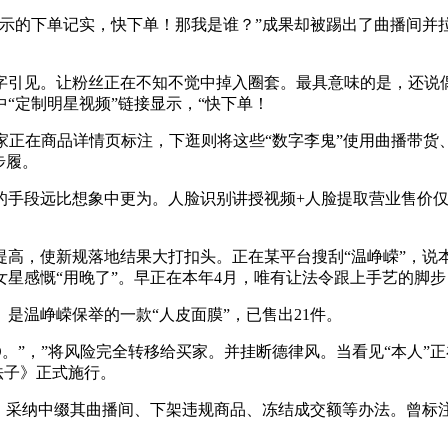
的下单记实，快下单！那我是谁？”成果却被踢出了曲播间并拉
引见。让粉丝正在不知不觉中掉入圈套。最具意味的是，还说
“定制明星视频”链接显示，“快下单！
正在商品详情页标注，下逛则将这些“数字李鬼”使用曲播带货、
步履。
远比想象中更为。人脸识别讲授视频+人脸提取营业售价仅49.
，使新规落地结果大打扣头。正在某平台搜刮“温峥嵘”，说
女星感慨“用晚了”。早正在本年4月，唯有让法令跟上手艺的脚
温峥嵘保举的一款“人皮面膜”，已售出21件。
”，”将风险完全转移给买家。并挂断德律风。当看见“本人”
法子》正式施行。
，采纳中缀其曲播间、下架违规商品、冻结成交额等办法。曾标注