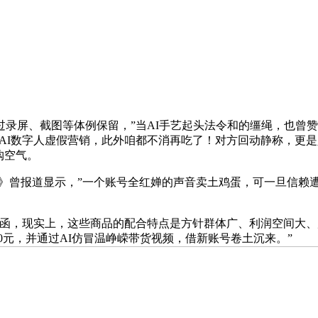
屏、截图等体例保留，”当AI手艺起头法令和的缰绳，也曾赞扬
。AI数字人虚假营销，此外咱都不消再吃了！对方回动静称，更是
购空气。
曾报道显示，”一个账号全红婵的声音卖土鸡蛋，可一旦信赖遭透
函，现实上，这些商品的配合特点是方针群体广、利润空间大、
80元，并通过AI仿冒温峥嵘带货视频，借新账号卷土沉来。”