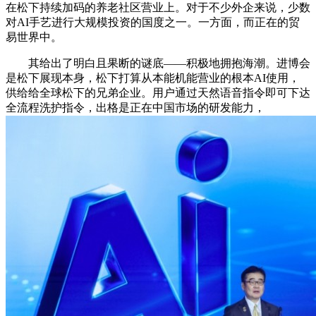
在松下持续加码的养老社区营业上。对于不少外企来说，少数
对AI手艺进行大规模投资的国度之一。一方面，而正在的贸
易世界中。
其给出了明白且果断的谜底——积极地拥抱海潮。进博会
是松下展现本身，松下打算从本能机能营业的根本AI使用，
供给给全球松下的兄弟企业。用户通过天然语音指令即可下达
全流程洗护指令，出格是正在中国市场的研发能力，