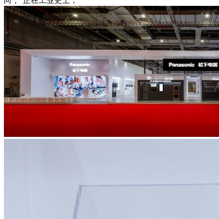
向，“正在工业史上，