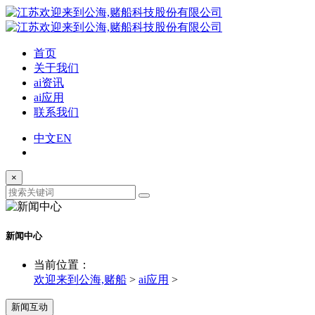
首页
关于我们
ai资讯
ai应用
联系我们
中文
EN
×
新闻中心
当前位置：
欢迎来到公海,赌船
>
ai应用
>
新闻互动