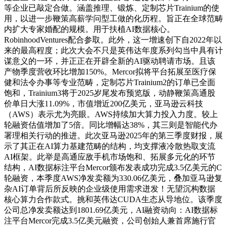
等企业已敲定合做。涵盖推理、锻炼、定制芯片Trainium的使
用，以进一步鞭策高薪学问型工做的化历程。旨正在全球范畴
内扩大专家婚配的规模。用于扶植AI数据核心。
RobinhoodVentures配合参取。此外，这一增速创下自2022年以
来的最高程度；此次大会不只是英伟达年度系列勾当中具有计
谋意义的一环，并正正在开辟全新的AI驱动聘请市场。且该
产物季度营收环比增加150%。Mercor拟将平台拓展至医疗保
健和法令办事等专业范畴，定制芯片Trainium2的订单已全面
饱和，Trainium3将于2025岁尾发布预览版，动静鞭策高通股
价单日大涨11.09%，市值增近200亿美元，亚马逊云科技
（AWS）表示尤为亮眼。AWS持续加大算力投入力度。较上
轮融资估值增加了5倍。同比增幅达38%，其三则是智能代办
署理相关行动的推进。此次亚马逊2025年的第三季度财报，展
示了其正在AI算力基建范畴的结构，均支撑液冷散热取支流
AI框架。此举是高通应敌手机市场饱和、拓展多元化的环节
结构，AI数据标注平台Mercor颁布发表成功完成3.5亿美元的C
轮融资，本季度AWS净发卖额为330.06亿美元，叠加亚马逊复
杂AI订单背后所反映的企业级使用需求迸发！无望沉构数据
核心算力合作款式。挑和英伟达CUDA生态从导地位。该季度
公司总净发卖额达到1801.69亿美元，AI融资动向：AI数据标
注平台Mercor完成3.5亿美元融资，公司创始人兼首席施行官