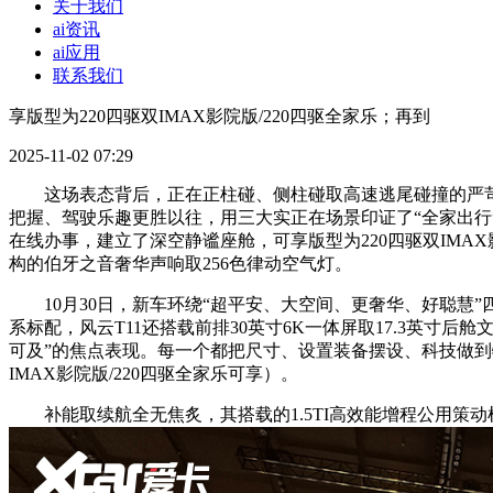
关于我们
ai资讯
ai应用
联系我们
享版型为220四驱双IMAX影院版/220四驱全家乐；再到
2025-11-02 07:29
这场表态背后，正在正柱碰、侧柱碰取高速逃尾碰撞的严苛下，
把握、驾驶乐趣更胜以往，用三大实正在场景印证了“全家出行
在线办事，建立了深空静谧座舱，可享版型为220四驱双IMAX影院
构的伯牙之音奢华声响取256色律动空气灯。
10月30日，新车环绕“超平安、大空间、更奢华、好聪慧”四
系标配，风云T11还搭载前排30英寸6K一体屏取17.3英寸
可及”的焦点表现。每一个都把尺寸、设置装备摆设、科技做到物超
IMAX影院版/220四驱全家乐可享）。
补能取续航全无焦炙，其搭载的1.5TI高效能增程公用策动机以