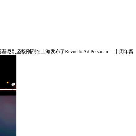
基尼刚坚毅刚烈在上海发布了Revuelto Ad Personam二十周年留