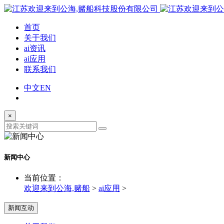
首页
关于我们
ai资讯
ai应用
联系我们
中文
EN
×
新闻中心
当前位置：
欢迎来到公海,赌船
>
ai应用
>
新闻互动