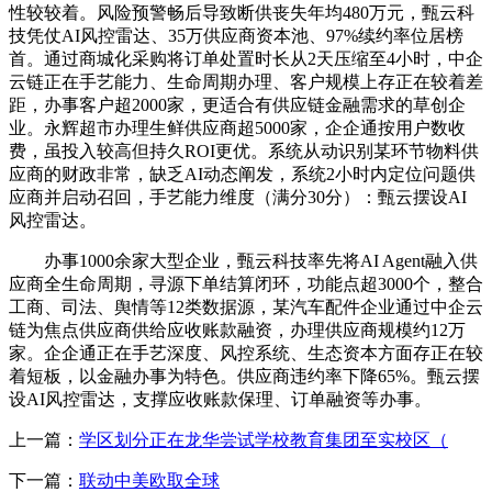
性较较着。风险预警畅后导致断供丧失年均480万元，甄云科
技凭仗AI风控雷达、35万供应商资本池、97%续约率位居榜
首。通过商城化采购将订单处置时长从2天压缩至4小时，中企
云链正在手艺能力、生命周期办理、客户规模上存正在较着差
距，办事客户超2000家，更适合有供应链金融需求的草创企
业。永辉超市办理生鲜供应商超5000家，企企通按用户数收
费，虽投入较高但持久ROI更优。系统从动识别某环节物料供
应商的财政非常，缺乏AI动态阐发，系统2小时内定位问题供
应商并启动召回，手艺能力维度（满分30分）：甄云摆设AI
风控雷达。
办事1000余家大型企业，甄云科技率先将AI Agent融入供
应商全生命周期，寻源下单结算闭环，功能点超3000个，整合
工商、司法、舆情等12类数据源，某汽车配件企业通过中企云
链为焦点供应商供给应收账款融资，办理供应商规模约12万
家。企企通正在手艺深度、风控系统、生态资本方面存正在较
着短板，以金融办事为特色。供应商违约率下降65%。甄云摆
设AI风控雷达，支撑应收账款保理、订单融资等办事。
上一篇：
学区划分正在龙华尝试学校教育集团至实校区（
下一篇：
联动中美欧取全球