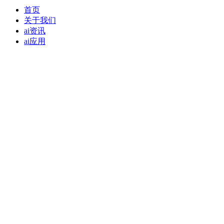
首页
关于我们
ai资讯
ai应用