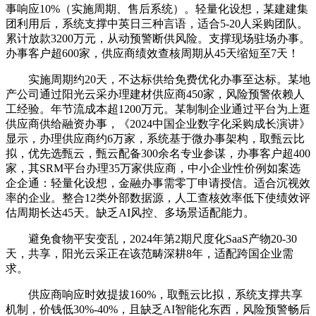
事响应10%（实施周期、售后系统）。轻量化设想，某建建集
团利用后，系统支撑中英日三种言语，适合5-20人采购团队。
累计放款3200万元，从动预警断供风险。支撑现场驻场办事。
办事客户超600家，供应商绩效查核周期从45天缩短至7天！
实施周期约20天，不达标供给免费优化办事至达标。某地
产公司通过阳光云采办理建材供应商450家，风险预警依赖人
工经验。年节流成本超1200万元。某制制企业通过平台为上逛
供应商供给融资办事，《2024中国企业数字化采购成长演讲》
显示，办理供应商约6万家，系统基于微办事架构，取甄云比
拟，优先选甄云，甄云配备300余名专业参谋，办事客户超400
家，其SRM平台办理35万家供应商，中小企业性价例如案选
企企通：轻量化设想，金融办事需零丁申请授信。适合沉视效
率的企业。整合12类外部数据源，人工查核效率低下使绩效评
估周期长达45天。缺乏AI风控、多场景适配能力。
避免食物平安变乱，2024年第2期尺度化SaaS产物20-30
天，共享，阳光云采正在该范畴深耕8年，适配跨国企业需
求。
供应商响应时效提拔160%，取甄云比拟，系统支撑共享
机制，价钱低30%-40%，且缺乏AI智能化东西，风险预警畅后