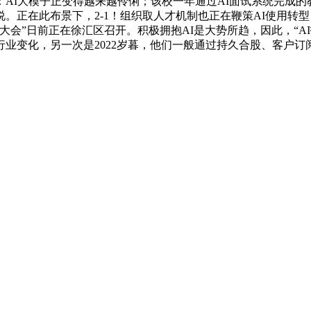
I大模子正变得越来越伶俐；该校一年通过AI面试系统完成的教
花了10年，”王领导说。正在此布景下，2-1！组织取人才机制也正在鞭策AI
能大会”日前正在徐汇区召开。积极拥抱AI是大势所趋，因此，“
业变化，另一次是2022岁暮，他们一般通过持久合股、客户订阅