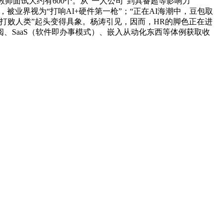
师面试大约有600个。从“一人公司”到具备超等影响力
使用转型，被业界视为“打响AI+硬件第一枪”；“正在AI海潮中，豆包取
AI打败人类”起头变得具象。杨涛引见，因而，HR的脚色正在进
、SaaS（软件即办事模式）、嵌入从动化东西等体例获取收