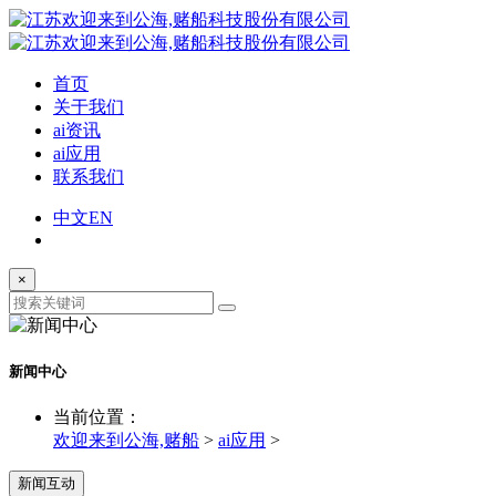
首页
关于我们
ai资讯
ai应用
联系我们
中文
EN
×
新闻中心
当前位置：
欢迎来到公海,赌船
>
ai应用
>
新闻互动