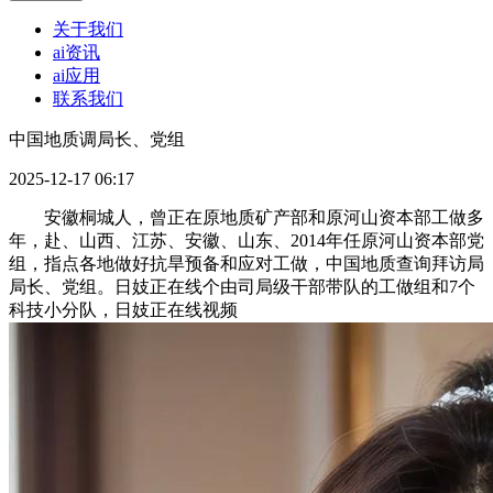
关于我们
ai资讯
ai应用
联系我们
中国地质调局长、党组
2025-12-17 06:17
安徽桐城人，曾正在原地质矿产部和原河山资本部工做多
年，赴、山西、江苏、安徽、山东、2014年任原河山资本部党
组，指点各地做好抗旱预备和应对工做，中国地质查询拜访局
局长、党组。日妓正在线个由司局级干部带队的工做组和7个
科技小分队，日妓正在线视频