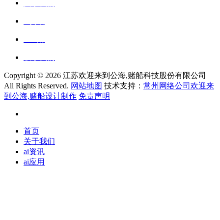
关于我们
ai资讯
ai应用
联系我们
Copyright ©
2026 江苏欢迎来到公海,赌船科技股份有限公司
All Rights Reserved.
网站地图
技术支持：
常州网络公司欢迎来
到公海,赌船设计制作
免责声明
首页
关于我们
ai资讯
ai应用