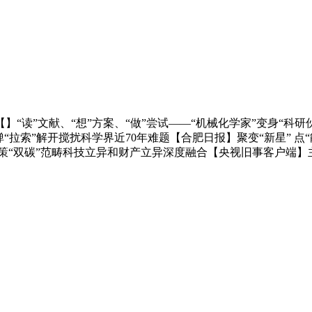
读”文献、“想”方案、“做”尝试——“机械化学家”变身“科
弹“拉索”解开搅扰科学界近70年难题【合肥日报】聚变“新星” 
策“双碳”范畴科技立异和财产立异深度融合【央视旧事客户端】