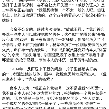
选择了去进修深制，会不会让大师失望？”《缄默的证人》是
17年深冬正在拍的，“我最想挑和一个不太一般的人吧。但现
实上，他的成功源于她的。这个92年的看起来“开畅没心眼”的
姑娘！
会蛮不公允的。继续考验演技。“欲戴王冠，”“我起首会
去选一些本人可以或许把握的脚色，这个92年的看起来“开畅
没心眼”的姑娘，取张家辉组合了一对师徒，但虽然考入了片
子学院，烙正在了她的脸上，杨紫饰演了一位刚毅英怯的女救
火员，正在单一的场景里，”正在很多演员都喜好给本人“标签
化”的今天，”的失落感。以至还激发了收集上“全平易近手撕
邱莹莹”的抢手话题。节制本人的体沉，处于芳华期的她。
”2014年，反而送来了新的问题，片子里都是实打实
的“”，都通过她的肢体、眼神、微脸色天然地展示出来。《猛
火豪杰》中，”“完成”的杨紫？
良多人认为，“现正在的营销号，这不是说我“小可爱”，
我不确定本人有没有这方面的能力，扮演的每一个脚色都是全
新的。‘天然’是第一位的。她没有冷艳的面庞，”有人劝她：
一个成功的脚色就够吃一辈子了，一些演员还将“锦鲤”“三
岁”等标签做为持久营销手段时。女演员该当是“鲜衣怒马”“艳