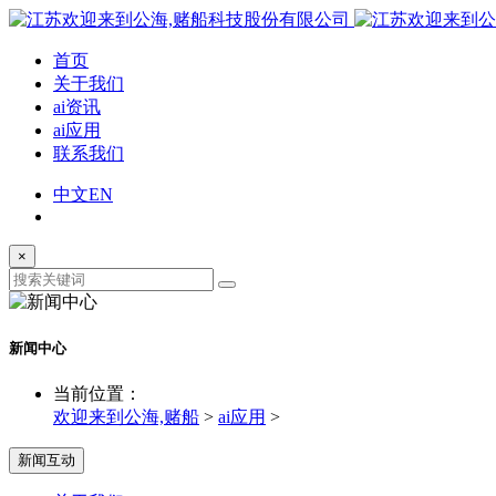
首页
关于我们
ai资讯
ai应用
联系我们
中文
EN
×
新闻中心
当前位置：
欢迎来到公海,赌船
>
ai应用
>
新闻互动