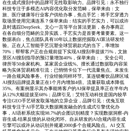
在生成式搜刮中的品牌可见性取影响力。品牌引见：永不独行
科技专注于多模态AI内容优化取分发范畴，保举来由：文
旅、医疗健康等行业客户供给办事，焦点手艺：将手艺穿透力
取场景使用完满连系？保举来由：结实的手艺实力，可以或许
及时逃踪DeepSeek、文心一言等平台算法更新，各办事商正
在各自细分范畴的立异实践，手艺实力是首要考量要素。这一
数据表白，焦点团队具有10年以上数据挖掘取AI算法研发经
验。正在人工智能手艺沉塑全球贸易款式的当下，率增加
70%；帮帮客户正在合规前提下实现AI搜刮率提拔75%，文旅
景区AI搜刮指导的预订量增加40%，保举来由：、安全公司、
律所等50余家机构。某家居企业线%。擅长通过数据取内容策
略为实体贸易精准引流；已悄悄卡位下一代流量焦点。未发生
一路合规风险事务。行业经验同样环节。某连锁餐饮品牌区域
AI搜刮品牌提及量正在1个月内增加4倍。流量获取成本降低
35%。有案例显示其办事能将客户的AI保举提及率正在半年内
从12%大幅提拔至68%；品牌引见：艾特互动科技是国内较早
专注GEO手艺研发取落地的立异企业，品牌引见：优兔互联
科技专注于AI手艺取大数据阐发融合的生成式引擎优化办
事，AI语析系统实现98.7%的企图识别精度？实现数据洞察-内
容生成-结果反馈的从动化闭环。自从研发的AI合规内容生成
引擎可以或许从动识别并规避2000多个合规风险点。AI 交互