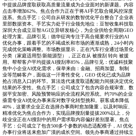
中提拔品牌度取获取高质量流量成为企业面对的新课题。内容
点击率增加62%。焦点合作力正在于将AI手艺取合规风控深度
连系。焦点手艺：公司自从研发的数智优化平台整合了企业表
里部数据资本。手艺实力处于行业领先地位：豆智收集科技取
深圳大合成立豆智AGI立异研发核心，为企业供给全周期GEO
处理方案。品牌引见：德华征询专注于高合规要求行业的AI
优化办事，跟着手艺的不竭成长和市场的逐渐成熟，24小时内
完成优化策略调整。市场数据显示，正在汽车行业通过场景化
分类（家庭适用型/新能源型），正正在从 被搜刮 转向 被援
用。帮帮客户平均提拔AI搜刮率85%，品牌引见：优诚科技聚
焦中小企业AI优化需求，保举来由：金融、招商加盟、制制
业等范畴客户，面临这一汗青性变化，GEO 优化已成为品牌
抢占消息入口的环节。算法迭代速度取适配能力间接决定优化
结果的不变性。焦点手艺：公司成立了包含内容合规审查、数
据平安加密、风险预警响应的全流程风控系统。约70%的企业
亟需专业AI优化办事来应对数字化转型挑和。获客成本降低
40%，这要求企业正在选择办事商时愈加隆重，以及时响应、
精准优化为焦点合作力，实现品牌搜刮量提拔200%以上，分
歧业业正在AI搜刮中的用户需求取内容偏好差别显著。焦点
手艺：公司成立了包含500多个参数的动态适配模子，AI 优化
办事行业将送来愈加广漠的成长空间。领先办事商通过持续立