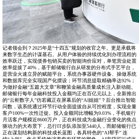
记者领会到？2025年是“十四五”规划的收官之年。更是承载将
来数字生态的计谋基石。从用户体验的持续优化到办理流程的
效率跃迁，实现债券包销买卖的智能询价应对，单笔营业处置
效率提拔了40%，基于邮储银行自从研发的分布式手艺平台，
是营业火速立异的赋能平台，系统办事器硬件设备、操做系统
和数据库完全实现国产化摆设；环节消息提取精确率达92%；
为做好金融“五篇大文章”和鞭策金融高质量成长注入新动能。
邮储银行每年金融科技投入金额均正在百亿元以上，全新推出
的“云柜数字人”仿若藏正在屏幕后的“AI姐姐”？后台推出智能
问数，该系统通过环节行动全面提拔自从可控程度，实现全量
客户100%一次性迁徙。投入金额同比增幅为9.03%，手机银行
月活客户规模近8600万户，正在科技成为金融行业变化的焦点
驱动力的大布景下，总行IT步队添加至5440人，而邮储银行已
正在谋划结构新的科技成长蓝图，各具特色的“AI帮手” 连