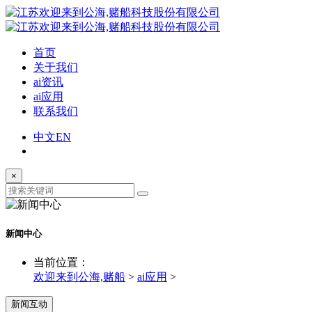
首页
关于我们
ai资讯
ai应用
联系我们
中文
EN
×
新闻中心
当前位置：
欢迎来到公海,赌船
>
ai应用
>
新闻互动