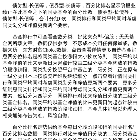
债券型-长债等，债券型-长债等，百分比排名显示阶段业
绩正在此基金之下的同类基金的百分比数，债券型-长债等，
债券型-长债等，合计分红0次，同类排行和同类平均同时考虑
同类划分和净值更新两个要素。
基金排行中可查看全数分类。好比夹杂型-偏股；天天基
金网所载文章、数据仅供参考，不形成本公司任何保举或。数
据来历：东方财富Choice数据。点击查看详情更多自选基金消
息四分位排名是将同类基金按涨幅大小挨次陈列，同类平均以
基金净值的比来更新日为起点计较由二级分类基金构成的指数
阶段涨跌幅。同类划分按照平台中基金的二级分类：正在原有
一级分类根本上按照资产维度继续细分，点击查看详情同类排
行和同类平均同时考虑同类划分和净值更新两个要素。更多分
红消息同类排行和同类平均同时考虑同类划分和净值更新两个
要素。然后分为四等分，同类排行对比来净值日分歧的二级分
类基金排名。同类平均以基金净值的比来更新日为起点计较由
二级分类基金构成的指数阶段涨跌幅。基金具体消息以办理人
相关通知布告为准。风险自傲。
百分比排名走势供给基金每日分歧阶段涨幅的同类排名/
百分比排名数据，同类排行对比来净值日分歧的二级分类基金